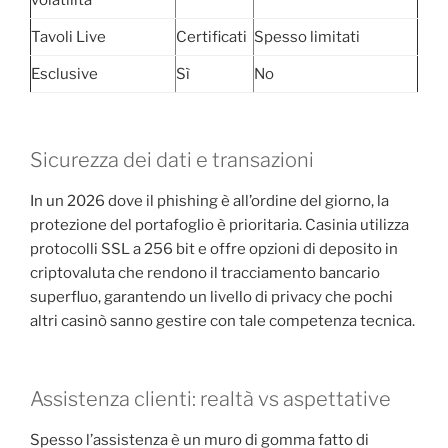
volatilità
Tavoli Live
Certificati
Spesso limitati
Esclusive
Sì
No
Sicurezza dei dati e transazioni
In un 2026 dove il phishing è all’ordine del giorno, la
protezione del portafoglio è prioritaria. Casinia utilizza
protocolli SSL a 256 bit e offre opzioni di deposito in
criptovaluta che rendono il tracciamento bancario
superfluo, garantendo un livello di privacy che pochi
altri casinò sanno gestire con tale competenza tecnica.
Assistenza clienti: realtà vs aspettative
Spesso l’assistenza è un muro di gomma fatto di