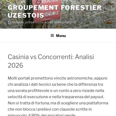
Aller
GROUPEMENT FORESTIER
au
UZESTOIS
contenu
principal
Ensemble, préservons notre milieu naturel
Menu
Casinia vs Concorrenti: Analisi
2026
Molti portali promettono vincite astronomiche, eppure
chi analizza i dati tecnici sa bene che la differenza tra
una serata profittevole e un conto a zero risiede nella
velocità di esecuzione e nella trasparenza del payout.
Non si tratta di fortuna, ma di scegliere una piattaforma
che non blocca i prelievi con clausole scritte in
minuscolo. Il 90% dei giocatori perde