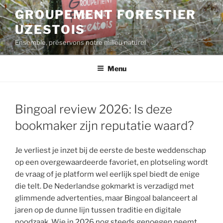
Aller
GROUPEMENT FORESTIER
au
UZESTOIS
contenu
principal
Ensemble, préservons notre milieu naturel
Menu
Bingoal review 2026: Is deze
bookmaker zijn reputatie waard?
Je verliest je inzet bij de eerste de beste weddenschap
op een overgewaardeerde favoriet, en plotseling wordt
de vraag of je platform wel eerlijk spel biedt de enige
die telt. De Nederlandse gokmarkt is verzadigd met
glimmende advertenties, maar Bingoal balanceert al
jaren op de dunne lijn tussen traditie en digitale
noodzaak. Wie in 2026 nog steeds genoegen neemt