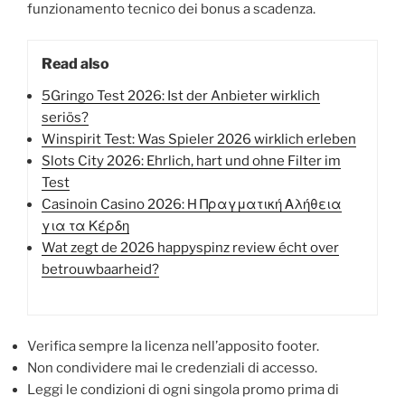
funzionamento tecnico dei bonus a scadenza.
Read also
5Gringo Test 2026: Ist der Anbieter wirklich
seriös?
Winspirit Test: Was Spieler 2026 wirklich erleben
Slots City 2026: Ehrlich, hart und ohne Filter im
Test
Casinoin Casino 2026: Η Πραγματική Αλήθεια
για τα Κέρδη
Wat zegt de 2026 happyspinz review écht over
betrouwbaarheid?
Verifica sempre la licenza nell’apposito footer.
Non condividere mai le credenziali di accesso.
Leggi le condizioni di ogni singola promo prima di