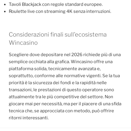
Tavoli Blackjack con regole standard europee.
Roulette live con streaming 4K senza interruzioni.
Considerazioni finali sull’ecosistema
Wincasino
Scegliere dove depositare nel 2026 richiede più di una
semplice occhiata alla grafica. Wincasino offre una
piattaforma solida, tecnicamente avanzata e,
soprattutto, conforme alle normative vigenti. Se la tua
priorità è la sicurezza dei fondi e la rapidità nelle
transazioni, le prestazioni di questo operatore sono
attualmente tra le più competitive del settore. Non
giocare mai per necessità, ma per il piacere di una sfida
tecnica che, se approcciata con metodo, può offrire
ritorni interessanti.