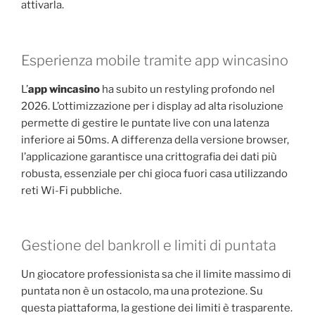
attivarla.
Esperienza mobile tramite app wincasino
L’
app wincasino
ha subito un restyling profondo nel
2026. L’ottimizzazione per i display ad alta risoluzione
permette di gestire le puntate live con una latenza
inferiore ai 50ms. A differenza della versione browser,
l’applicazione garantisce una crittografia dei dati più
robusta, essenziale per chi gioca fuori casa utilizzando
reti Wi-Fi pubbliche.
Gestione del bankroll e limiti di puntata
Un giocatore professionista sa che il limite massimo di
puntata non è un ostacolo, ma una protezione. Su
questa piattaforma, la gestione dei limiti è trasparente.