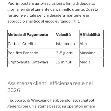
Puoi impostare auto-esclusioni o limiti di deposito
giornalieri direttamente dal pannello utente. Questa
funzione è vitale per chi desidera mantenere un
approccio analitico al gioco evitando il tilt.
Metodo di Pagamento
Velocità
Affidabilità
Carte di Credito
Istantaneo
Alta
Bonifico Bancario
3-5 giorni
Massima
Criptovalute (Gateway)
15 minuti
Media
Assistenza clienti: efficienza reale nel
2026
Il supporto di Wincasino ha abbandonato i chatbot
generici per un sistema basato su operatori umani