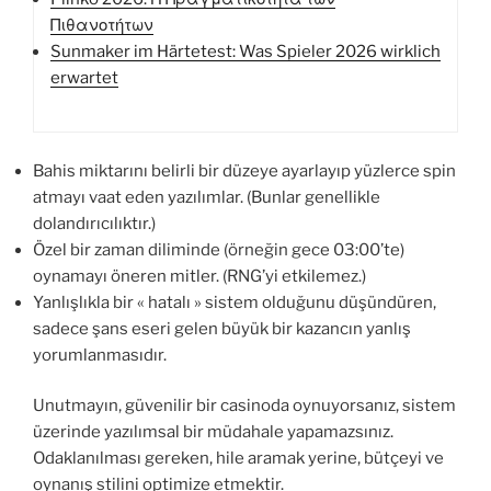
Πιθανοτήτων
Sunmaker im Härtetest: Was Spieler 2026 wirklich
erwartet
Bahis miktarını belirli bir düzeye ayarlayıp yüzlerce spin
atmayı vaat eden yazılımlar. (Bunlar genellikle
dolandırıcılıktır.)
Özel bir zaman diliminde (örneğin gece 03:00’te)
oynamayı öneren mitler. (RNG’yi etkilemez.)
Yanlışlıkla bir « hatalı » sistem olduğunu düşündüren,
sadece şans eseri gelen büyük bir kazancın yanlış
yorumlanmasıdır.
Unutmayın, güvenilir bir casinoda oynuyorsanız, sistem
üzerinde yazılımsal bir müdahale yapamazsınız.
Odaklanılması gereken, hile aramak yerine, bütçeyi ve
oynanış stilini optimize etmektir.