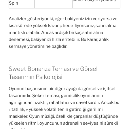
Spin
Analizler gösteriyor ki, eğer bakiyeniz izin veriyorsa ve
kısa sürede yüksek kazanç hedefliyorsanız, satın alma
mantıklı olabilir. Ancak ardışık birkaç satın alma
denemesi, bakiyenizi hızla eritebilir. Bu karar, anlık
sermaye yönetimine bağlıdır.
Sweet Bonanza Teması ve Görsel
Tasarımın Psikolojisi
Oyunun başarısının bir diğer ayağı da görsel ve işitsel
tasarımıdır. Şeker teması, gemicilik oyunlarının
ağırlığından uzaktır; rahatlatıcı ve davetkardır. Ancak bu
« tatlılık, » yüksek volatilitenin getirdiği gerilimi
maskeler. Oyun müziği, özellikle çarpanlar düştüğünde
yükselen ritmi, oyuncunun adrenalin seviyesini sürekli