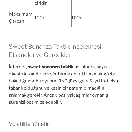
biridir.
Maksimum
100x
100x
Çarpan
Sweet Bonanza Taktik İncelemesi:
Efsaneler ve Gerçekler
İnternet,
sweet bonanza taktik
adı altında sayısız
« kesin kazandıran » yöntemle dolu. Uzman bir gözle
bakıldığında, bu oyunun RNG (Rastgele Sayı Üreticisi)
tabanlı olduğunu ve kesin bir patern olmadığını
anlamak gerekir. Ancak, bazı yaklaşımlar oynanış
sürenizi optimize edebilir.
Volatilite Yönetimi