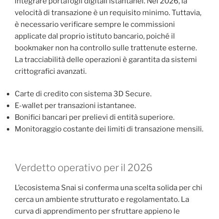
integrare portafogli digitali istantanei. Nel 2026, la
velocità di transazione è un requisito minimo. Tuttavia,
è necessario verificare sempre le commissioni
applicate dal proprio istituto bancario, poiché il
bookmaker non ha controllo sulle trattenute esterne.
La tracciabilità delle operazioni è garantita da sistemi
crittografici avanzati.
Carte di credito con sistema 3D Secure.
E-wallet per transazioni istantanee.
Bonifici bancari per prelievi di entità superiore.
Monitoraggio costante dei limiti di transazione mensili.
Verdetto operativo per il 2026
L’ecosistema Snai si conferma una scelta solida per chi
cerca un ambiente strutturato e regolamentato. La
curva di apprendimento per sfruttare appieno le