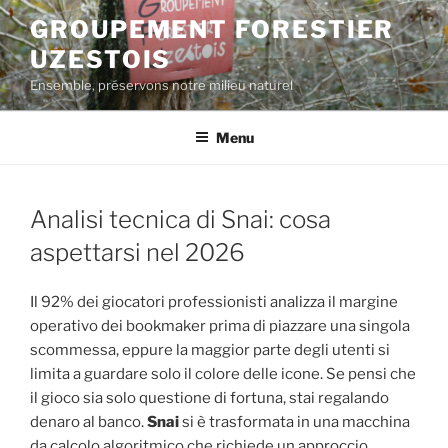
Aller
GROUPEMENT FORESTIER
au
UZESTOIS
contenu
principal
Ensemble, préservons notre milieu naturel
Menu
Analisi tecnica di Snai: cosa
aspettarsi nel 2026
Il 92% dei giocatori professionisti analizza il margine
operativo dei bookmaker prima di piazzare una singola
scommessa, eppure la maggior parte degli utenti si
limita a guardare solo il colore delle icone. Se pensi che
il gioco sia solo questione di fortuna, stai regalando
denaro al banco.
Snai
si è trasformata in una macchina
da calcolo algoritmico che richiede un approccio