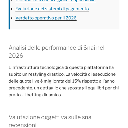
Evoluzione dei sistemi di pagamento
Verdetto operativo per il 2026
Analisi delle performance di Snai nel
2026
L’infrastruttura tecnologica di questa piattaforma ha
subito un restyling drastico. La velocità di esecuzione
delle quote live è migliorata del 15% rispetto all’anno
precedente, un dettaglio che sposta gli equilibri per chi
pratica il betting dinamico.
Valutazione oggettiva sulle snai
recensioni