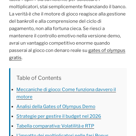
moltiplicatori, stai semplicemente finanziando il banco.
La verità è che il motore di gioco reagisce alla gestione
del bankroll e alla comprensione del ciclo di
pagamento, non alla fortuna cieca. Se riesci a
mantenere il controllo emotivo nella versione demo,
avrai un vantaggio competitivo enorme quando
passerai al gioco con denaro reale su
gates of olympus
gratis
.
Table of Contents
Meccaniche di gioco: Come funziona davvero il
motore
Analisi della Gates of Olympus Demo
Strategie per gestire il budget nel 2026
Tabella comparativa: Volatilità e RTP
L’impatto dei moltiplicatori nelle fasi Bonus