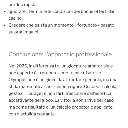
perdita rapida.
Ignorare i termini e le condizioni dei bonus offerti dai
casino.
Credere che esista un momento « fortunato » basato
su orari magici.
Conclusione: L’approccio professionale
Nel 2026, la differenza tra un giocatore amatoriale e
uno esperto è la preparazione tecnica. Gates of
Olympus non è un gioco da affrontare per noia, ma una
sfida matematica che richiede rigore. Osserva, calcola,
gestisci il budget e non farti trascinare dall’estetica
accattivante del gioco. La vittoria non arriva per caso,
ma come risultato di un calcolo probatorio applicato
con disciplina costante.