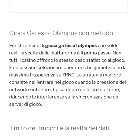
Gioca Gates of Olympus con metodo
Per chi decide di
gioca gates of olympus
con soldi
reali, la scelta della piattaforma è il primo passo. Non
tutti i casino offrono lo stesso peso statistico al gioco.
È necessario selezionare operatori che garantiscono la
massima trasparenza sull’RNG. La strategia migliore
consiste nell’entrare nel gioco quando la pressione del
network è inferiore, tipicamente nelle ore notturne,
riducendo le interferenze sulla sincronizzazione dei
server di gioco.
Il mito dei trucchi e la realtà dei dati