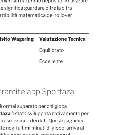
hiari sin dal primo deposito. Analizzare
e significa guardare oltre la cifra
attibilità matematica del rollover
isito Wagering
Valutazione Tecnica
Equilibrato
Eccellente
tramite app Sportaza
 è ormai superato per chi gioca
rtaza
è stata sviluppata nativamente per
a trasmissione dei dati. Questo significa
e negli ultimi minuti di gioco, arriva al