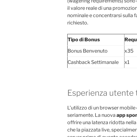
(wagering requirements) sono c
il valore reale di una promozion
nominale e concentrarsi sulla f
richiesto.
Tipo di Bonus
Requ
Bonus Benvenuto
x35
Cashback Settimanale
x1
Esperienza utente 
L’utilizzo di un browser mobile
seriamente. La nuova
app spo
offrire una latenza ridotta nell
che la piazzata live, specialment