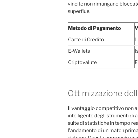
vincite non rimangano bloccat
superflue.
Metodo di Pagamento
V
Carte di Credito
1
E-Wallets
I
Criptovalute
E
Ottimizzazione dell
Il vantaggio competitivo non ar
intelligente degli strumenti di a
suite di statistiche in tempo r
l’andamento di un match prima
sistema. Questo approccio anali