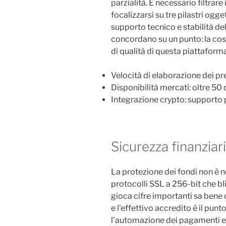
parzialità. È necessario filtrar
focalizzarsi su tre pilastri ogget
supporto tecnico e stabilità del
concordano su un punto: la cos
di qualità di questa piattaforma
Velocità di elaborazione dei pre
Disponibilità mercati: oltre 50 
Integrazione crypto: supporto per
Sicurezza finanziari
La protezione dei fondi non è n
protocolli SSL a 256-bit che bl
gioca cifre importanti sa bene 
e l’effettivo accredito è il punto
l’automazione dei pagamenti el