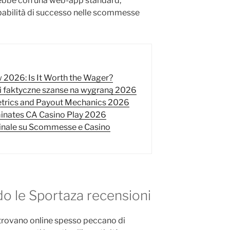
rebbe con una web-app standard,
abilità di successo nelle scommesse
 2026: Is It Worth the Wager?
y i faktyczne szanse na wygraną 2026
 Metrics and Payout Mechanics 2026
inates CA Casino Play 2026
Finale su Scommesse e Casino
do le Sportaza recensioni
 trovano online spesso peccano di