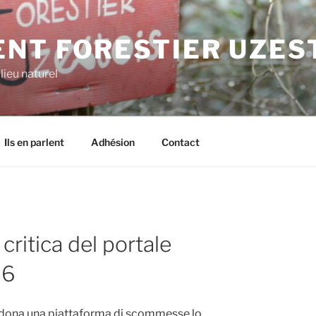
NT FORESTIER UZES
ieu naturel
Ils en parlent
Adhésion
Contact
 critica del portale
26
ndona una piattaforma di scommesse lo