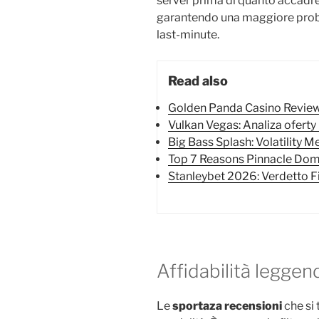
server prima di quanto accad
garantendo una maggiore prob
last-minute.
Read also
Golden Panda Casino Review
Vulkan Vegas: Analiza ofert
Big Bass Splash: Volatility
Top 7 Reasons Pinnacle Dom
Stanleybet 2026: Verdetto 
Affidabilità leggen
Le
sportaza recensioni
che si