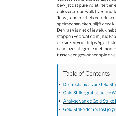
bewijst dat pure volatiliteit 
opleveren dan welk hypermoder
Terwijl andere titels verdrinke
spelmechanieken, blijft deze kl
De vraag is niet of je geluk heb
stoppen voordat de mijn je kapi
die kiezen voor
https://gold-st
naadloze integratie met moder
tussen een gewonnen spin en een
Table of Contents
De mechanica van Gold Stri
Gold Strike gratis spelen: 
Analyse van de Gold Strike
Gold Strike demo: Test je g