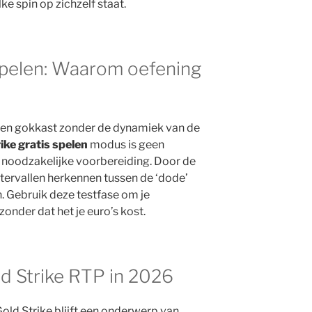
ke spin op zichzelf staat.
 spelen: Waarom oefening
n een gokkast zonder de dynamiek van de
rike gratis spelen
modus is geen
en noodzakelijke voorbereiding. Door de
ntervallen herkennen tussen de ‘dode’
n. Gebruik deze testfase om je
onder dat het je euro’s kost.
d Strike RTP in 2026
old Strike blijft een onderwerp van