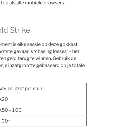
top als alle mobiele browsers.
ld Strike
ment is elke sessie op deze gokkast
tste gevaar is ‘chasing losses’ – het
ren geld terug te winnen. Gebruik de
r je inzetgrootte gebaseerd op je totale
dvies inzet per spin
0.20
.50 – 1.00
2.00+