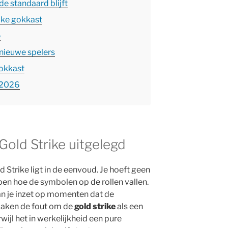
e standaard blijft
ike gokkast
e
nieuwe spelers
gokkast
n 2026
old Strike uitgelegd
 Strike ligt in de eenvoud. Je hoeft geen
pen hoe de symbolen op de rollen vallen.
an je inzet op momenten dat de
s maken de fout om de
gold strike
als een
wijl het in werkelijkheid een pure