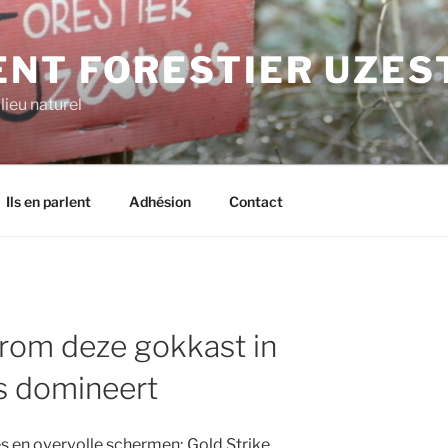
NT FORESTIER UZES
ieu naturel
Ils en parlent
Adhésion
Contact
arom deze gokkast in
s domineert
 en overvolle schermen; Gold Strike