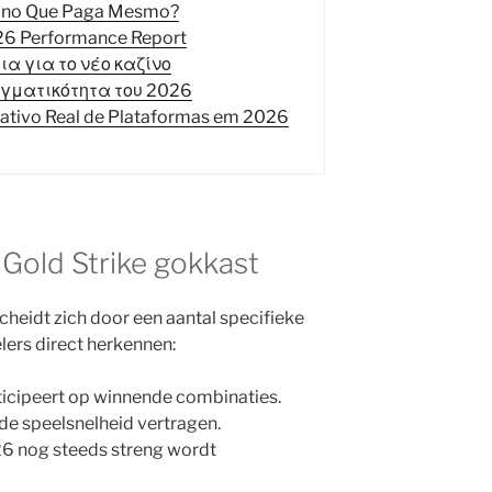
sino Que Paga Mesmo?
026 Performance Report
ια για το νέο καζίνο
αγματικότητα του 2026
rativo Real de Plataformas em 2026
Gold Strike gokkast
heidt zich door een aantal specifieke
lers direct herkennen:
icipeert op winnende combinaties.
de speelsnelheid vertragen.
026 nog steeds streng wordt