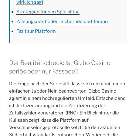
wirklich sagt
Strategien für den Spielalltag
Zahlungsmethoden: Sicherheit und Tempo
Fazit zur Plattform
Der Realitätscheck: Ist Gizbo Casino
seriös oder nur Fassade?
Die Frage nach der Seriosität lässt sich nicht mit einem
einfachen Ja oder Nein beantworten. Gizbo Casino
agiert in einem hochregulierten Umfeld. Entscheidend
ist die Lizenzierung und die Zertifizierung der
Zufallszahlengeneratoren (RNG). Ein Blick hinter die
Kulissen zeigt, dass die Plattform auf
Verschlüsselungsprotokolle setzt, die den aktuellen
Sicherheitsstandards entsprechen. Wer jedoch die