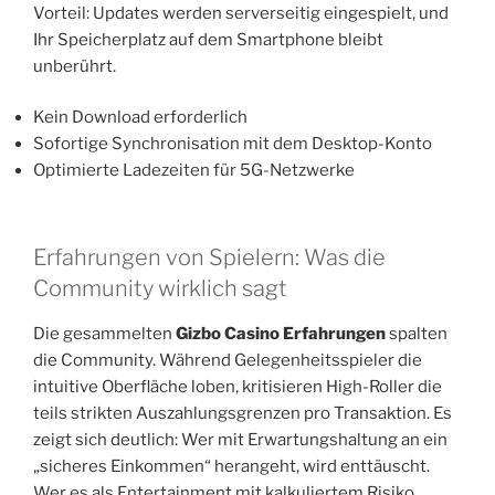
Vorteil: Updates werden serverseitig eingespielt, und
Ihr Speicherplatz auf dem Smartphone bleibt
unberührt.
Kein Download erforderlich
Sofortige Synchronisation mit dem Desktop-Konto
Optimierte Ladezeiten für 5G-Netzwerke
Erfahrungen von Spielern: Was die
Community wirklich sagt
Die gesammelten
Gizbo Casino Erfahrungen
spalten
die Community. Während Gelegenheitsspieler die
intuitive Oberfläche loben, kritisieren High-Roller die
teils strikten Auszahlungsgrenzen pro Transaktion. Es
zeigt sich deutlich: Wer mit Erwartungshaltung an ein
„sicheres Einkommen“ herangeht, wird enttäuscht.
Wer es als Entertainment mit kalkuliertem Risiko