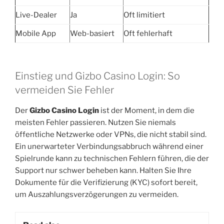
Live-Dealer
Ja
Oft limitiert
Mobile App
Web-basiert
Oft fehlerhaft
Einstieg und Gizbo Casino Login: So
vermeiden Sie Fehler
Der
Gizbo Casino Login
ist der Moment, in dem die
meisten Fehler passieren. Nutzen Sie niemals
öffentliche Netzwerke oder VPNs, die nicht stabil sind.
Ein unerwarteter Verbindungsabbruch während einer
Spielrunde kann zu technischen Fehlern führen, die der
Support nur schwer beheben kann. Halten Sie Ihre
Dokumente für die Verifizierung (KYC) sofort bereit,
um Auszahlungsverzögerungen zu vermeiden.