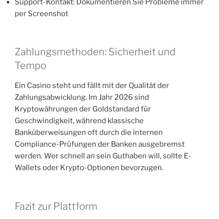
Support-Kontakt: Dokumentieren Sie Probleme immer
per Screenshot
Zahlungsmethoden: Sicherheit und
Tempo
Ein Casino steht und fällt mit der Qualität der
Zahlungsabwicklung. Im Jahr 2026 sind
Kryptowährungen der Goldstandard für
Geschwindigkeit, während klassische
Banküberweisungen oft durch die internen
Compliance-Prüfungen der Banken ausgebremst
werden. Wer schnell an sein Guthaben will, sollte E-
Wallets oder Krypto-Optionen bevorzugen.
Fazit zur Plattform