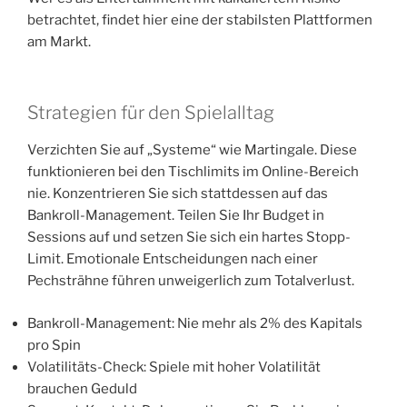
betrachtet, findet hier eine der stabilsten Plattformen
am Markt.
Strategien für den Spielalltag
Verzichten Sie auf „Systeme“ wie Martingale. Diese
funktionieren bei den Tischlimits im Online-Bereich
nie. Konzentrieren Sie sich stattdessen auf das
Bankroll-Management. Teilen Sie Ihr Budget in
Sessions auf und setzen Sie sich ein hartes Stopp-
Limit. Emotionale Entscheidungen nach einer
Pechsträhne führen unweigerlich zum Totalverlust.
Bankroll-Management: Nie mehr als 2% des Kapitals
pro Spin
Volatilitäts-Check: Spiele mit hoher Volatilität
brauchen Geduld