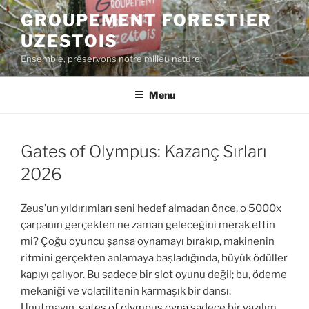
Aller
GROUPEMENT FORESTIER
au
UZESTOIS
contenu
principal
Ensemble, préservons notre milieu naturel
Menu
Gates of Olympus: Kazanç Sırları
2026
Zeus’un yıldırımları seni hedef almadan önce, o 5000x
çarpanın gerçekten ne zaman geleceğini merak ettin
mi? Çoğu oyuncu şansa oynamayı bırakıp, makinenin
ritmini gerçekten anlamaya başladığında, büyük ödüller
kapıyı çalıyor. Bu sadece bir slot oyunu değil; bu, ödeme
mekaniği ve volatilitenin karmaşık bir dansı.
Unutmayın,
gates of olympus oyna
sadece bir yazılım