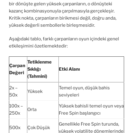
bir dönüşte gelen yüksek çarpanların, o dönüşteki
kazanç kombinasyonuyla çarpılmasıyla gerçekleşir.
Kritik nokta, çarpanların birikmesi değil, doğru anda,
yüksek değerli sembollerle birleşmesidir.
Aşağıdaki tablo, farklı çarpanların oyun içindeki genel
etkileşimini özetlemektedir:
Tetiklenme
Çarpan
Sıklığı
Etki Alanı
Değeri
(Tahmini)
2x –
Temel oyun, düşük bahis
Yüksek
50x
seviyeleri
100x –
Yüksek bahisli temel oyun veya
Orta
250x
Free Spin başlangıcı
Genellikle Free Spin turunda,
500x
Çok Düşük
yüksek volatilite dönemlerinde