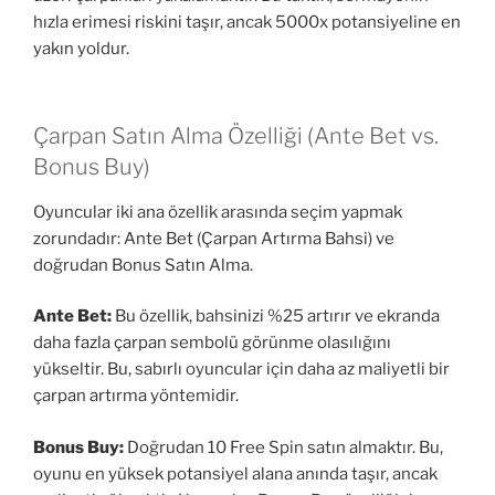
hızla erimesi riskini taşır, ancak 5000x potansiyeline en
yakın yoldur.
Çarpan Satın Alma Özelliği (Ante Bet vs.
Bonus Buy)
Oyuncular iki ana özellik arasında seçim yapmak
zorundadır: Ante Bet (Çarpan Artırma Bahsi) ve
doğrudan Bonus Satın Alma.
Ante Bet:
Bu özellik, bahsinizi %25 artırır ve ekranda
daha fazla çarpan sembolü görünme olasılığını
yükseltir. Bu, sabırlı oyuncular için daha az maliyetli bir
çarpan artırma yöntemidir.
Bonus Buy:
Doğrudan 10 Free Spin satın almaktır. Bu,
oyunu en yüksek potansiyel alana anında taşır, ancak