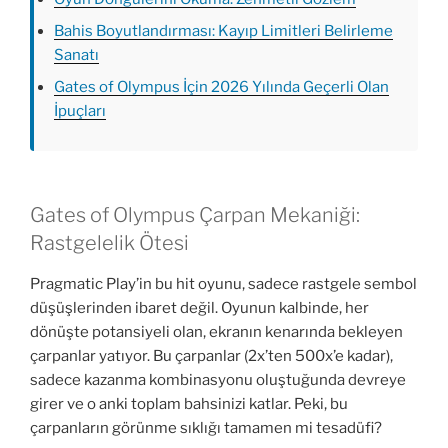
Bahis Boyutlandırması: Kayıp Limitleri Belirleme
Sanatı
Gates of Olympus İçin 2026 Yılında Geçerli Olan
İpuçları
Gates of Olympus Çarpan Mekaniği:
Rastgelelik Ötesi
Pragmatic Play’in bu hit oyunu, sadece rastgele sembol
düşüşlerinden ibaret değil. Oyunun kalbinde, her
dönüşte potansiyeli olan, ekranın kenarında bekleyen
çarpanlar yatıyor. Bu çarpanlar (2x’ten 500x’e kadar),
sadece kazanma kombinasyonu oluştuğunda devreye
girer ve o anki toplam bahsinizi katlar. Peki, bu
çarpanların görünme sıklığı tamamen mi tesadüfi?