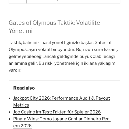
Gates of Olympus Taktik: Volatilite
Yönetimi
Taktik, bahsinizi nasıl yönettiğinizle başlar. Gates of
Olympus, aşırı volatil bir oyundur. Bu, uzun süre kazanç
gelmeyebileceği, ancak geldiğinde büyük olabileceği
anlamına gelir. Bu riski yönetmek için iki ana yaklaşım
vardır:
Read also
Jackpot City 2026: Performance Audit & Payout
Metrics
Joo Casino im Test: Fakten für Spieler 2026
Pinata Wins: Como Jogar e Ganhar Dinheiro Real
em 2026