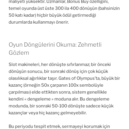
maliyeti yüksektir. Uzmanlar, Bonus Buy özelliğini,
temel oyunda üst üste 300 ila 400 dönüşün (bahsinizin
50 katı kadar) hiçbir büyük ödül getirmediği
durumlarda kullanmayı önerir.
Oyun Döngülerini Okuma: Zehmetli
Gözlem
Slot makineleri, her dönüşte sıfırlanmaz; bir önceki
dönüşün sonucu, bir sonraki dönüş için çok küçük
olasılıksal ağırlıklar taşır. Gates of Olympus’ta, büyük bir
kazanç (örneğin 50x çarpanın 100x sembolüyle
çarpılması) elde ettikten sonra, sistem genellikle
kendini « dengeleme » moduna alır. Bu dengeleme
modunda, bir sonraki 50-100 dönüşte sadece küçük
kazançlar veya hiç kazanç gelmeyebilir.
Bu periyodu tespit etmek, sermayeyi korumak için