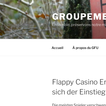
Aller
au
GROUPEME
contenu
principal
Ensemble, préservons notre mil
Accueil
À propos du GFU
Flappy Casino E
sich der Einstie
Die meisten Spieler verschwend