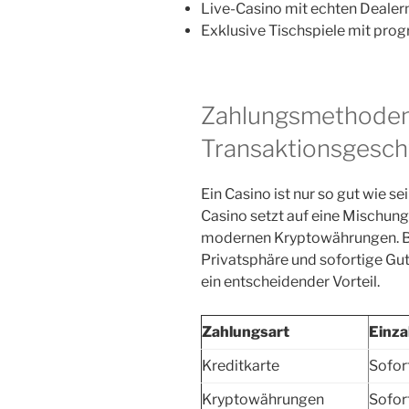
Live-Casino mit echten Dealern
Exklusive Tischspiele mit pro
Zahlungsmethode
Transaktionsgesch
Ein Casino ist nur so gut wie 
Casino setzt auf eine Mischun
modernen Kryptowährungen. Bes
Privatsphäre und sofortige Guts
ein entscheidender Vorteil.
Zahlungsart
Einza
Kreditkarte
Sofor
Kryptowährungen
Sofor