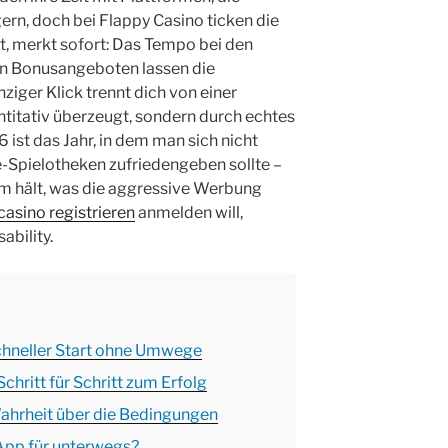
rn, doch bei Flappy Casino ticken die
gt, merkt sofort: Das Tempo bei den
an Bonusangeboten lassen die
nziger Klick trennt dich von einer
antitativ überzeugt, sondern durch echtes
 ist das Jahr, in dem man sich nicht
-Spielotheken zufriedengeben sollte –
orm hält, was die aggressive Werbung
casino registrieren
anmelden will,
ability.
chneller Start ohne Umwege
Schritt für Schritt zum Erfolg
ahrheit über die Bedingungen
 App für unterwegs?