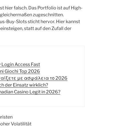
t hier falsch. Das Portfolio ist auf High-
r gleichermaßen zugeschnitten.
-Buy-Slots sticht hervor. Hier kannst
 einsteigen, statt auf den Zufall der
y Login Access Fast
oni Giochi Top 2026
 παίξετε με ασφάλεια το 2026
h der Einsatz wirklich?
nadian Casino Legit in 2026?
risten
her Volatilität