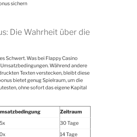
onus sichern
s: Die Wahrheit über die
ges Schwert. Was bei Flappy Casino
 der Umsatzbedingungen. Während andere
druckten Texten verstecken, bleibt diese
bonus bietet genug Spielraum, um die
utesten, ohne sofort das eigene Kapital
msatzbedingung
Zeitraum
5x
30 Tage
0x
14 Tage