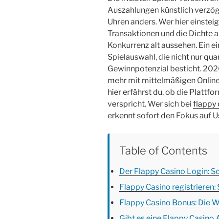
Auszahlungen künstlich verzöge
Uhren anders. Wer hier einstei
Transaktionen und die Dichte 
Konkurrenz alt aussehen. Ein ei
Spielauswahl, die nicht nur qu
Gewinnpotenzial besticht. 2026
mehr mit mittelmäßigen Online
hier erfährst du, ob die Plattf
verspricht. Wer sich bei
flappy 
erkennt sofort den Fokus auf Us
Table of Contents
Der Flappy Casino Login: S
Flappy Casino registrieren: 
Flappy Casino Bonus: Die W
Gibt es eine Flappy Casino