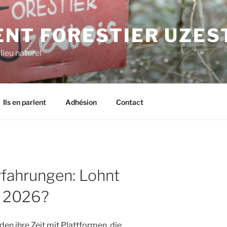
NT FORESTIER UZES
ieu naturel
Ils en parlent
Adhésion
Contact
rfahrungen: Lohnt
g 2026?
en ihre Zeit mit Plattformen, die