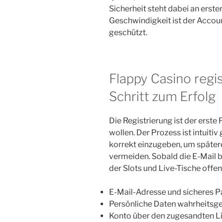
Sicherheit steht dabei an erster
Geschwindigkeit ist der Accou
geschützt.
Flappy Casino regis
Schritt zum Erfolg
Die Registrierung ist der erste F
wollen. Der Prozess ist intuitiv
korrekt einzugeben, um spätere
vermeiden. Sobald die E-Mail be
der Slots und Live-Tische offen
E-Mail-Adresse und sicheres P
Persönliche Daten wahrheitsg
Konto über den zugesandten Li