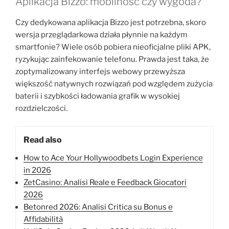
Aplikacja Bizzo: mobilność czy wygoda?
Czy dedykowana aplikacja Bizzo jest potrzebna, skoro
wersja przeglądarkowa działa płynnie na każdym
smartfonie? Wiele osób pobiera nieoficjalne pliki APK,
ryzykując zainfekowanie telefonu. Prawda jest taka, że
zoptymalizowany interfejs webowy przewyższa
większość natywnych rozwiązań pod względem zużycia
baterii i szybkości ładowania grafik w wysokiej
rozdzielczości.
Read also
How to Ace Your Hollywoodbets Login Experience
in 2026
ZetCasino: Analisi Reale e Feedback Giocatori
2026
Betonred 2026: Analisi Critica su Bonus e
Affidabilità