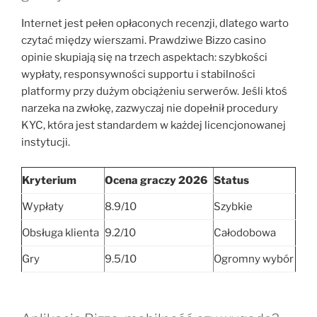
Internet jest pełen opłaconych recenzji, dlatego warto
czytać między wierszami. Prawdziwe Bizzo casino
opinie skupiają się na trzech aspektach: szybkości
wypłaty, responsywności supportu i stabilności
platformy przy dużym obciążeniu serwerów. Jeśli ktoś
narzeka na zwłokę, zazwyczaj nie dopełnił procedury
KYC, która jest standardem w każdej licencjonowanej
instytucji.
Kryterium
Ocena graczy 2026
Status
Wypłaty
8.9/10
Szybkie
Obsługa klienta
9.2/10
Całodobowa
Gry
9.5/10
Ogromny wybór