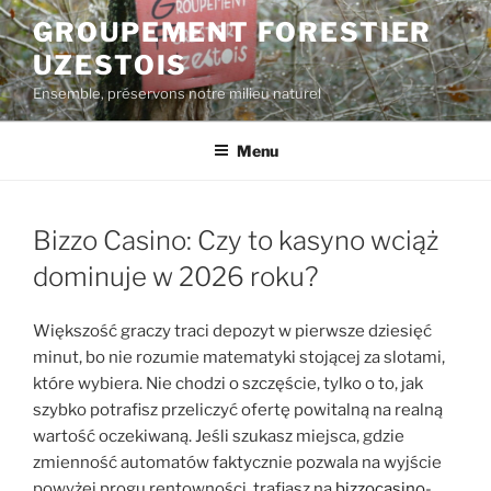
Aller
GROUPEMENT FORESTIER
au
UZESTOIS
contenu
principal
Ensemble, préservons notre milieu naturel
Menu
Bizzo Casino: Czy to kasyno wciąż
dominuje w 2026 roku?
Większość graczy traci depozyt w pierwsze dziesięć
minut, bo nie rozumie matematyki stojącej za slotami,
które wybiera. Nie chodzi o szczęście, tylko o to, jak
szybko potrafisz przeliczyć ofertę powitalną na realną
wartość oczekiwaną. Jeśli szukasz miejsca, gdzie
zmienność automatów faktycznie pozwala na wyjście
powyżej progu rentowności, trafiasz na
bizzocasino-