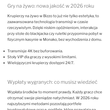
Gry na żywo: nowa jakość w 2026 roku
Krupierzy na żywo w Bizzo to już nie tylko estetyka, to
zaawansowana technologia transmisji w czasie
rzeczywistym. Dzięki niskim opóźnieniom, interakcja
przy stole do blackjacka czy ruletki przypomina pobyt w
fizycznym kasynie w Monako, bez wychodzenia z domu.
Transmisje 4K bez buforowania.
Stoły VIP dla graczy z wysokimi limitami.
Wielojęzyczni krupierzy dostępni 24/7.
Wypłaty wygranych: co musisz wiedzieć
Wypłata środków to moment prawdy. Każdy gracz chce
otrzymać swoje pieniądze natychmiast. W 2026 roku
najszybszymi metodami pozostają portfele
kryptowalutowe oraz e-portfele, które pozwalają na