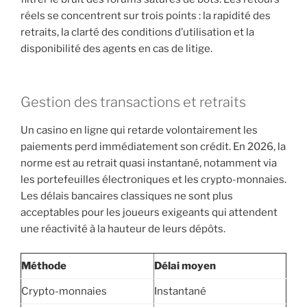
réels se concentrent sur trois points : la rapidité des
retraits, la clarté des conditions d’utilisation et la
disponibilité des agents en cas de litige.
Gestion des transactions et retraits
Un casino en ligne qui retarde volontairement les
paiements perd immédiatement son crédit. En 2026, la
norme est au retrait quasi instantané, notamment via
les portefeuilles électroniques et les crypto-monnaies.
Les délais bancaires classiques ne sont plus
acceptables pour les joueurs exigeants qui attendent
une réactivité à la hauteur de leurs dépôts.
Méthode
Délai moyen
Crypto-monnaies
Instantané