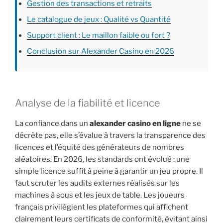
Gestion des transactions et retraits
Le catalogue de jeux : Qualité vs Quantité
Support client : Le maillon faible ou fort ?
Conclusion sur Alexander Casino en 2026
Analyse de la fiabilité et licence
La confiance dans un
alexander casino en ligne
ne se
décrète pas, elle s’évalue à travers la transparence des
licences et l’équité des générateurs de nombres
aléatoires. En 2026, les standards ont évolué : une
simple licence suffit à peine à garantir un jeu propre. Il
faut scruter les audits externes réalisés sur les
machines à sous et les jeux de table. Les joueurs
français privilégient les plateformes qui affichent
clairement leurs certificats de conformité, évitant ainsi