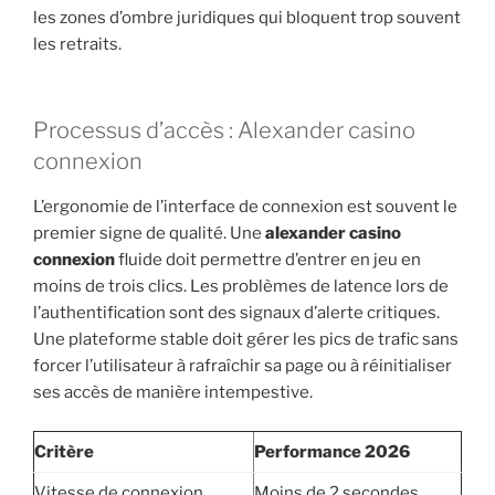
les zones d’ombre juridiques qui bloquent trop souvent
les retraits.
Processus d’accès : Alexander casino
connexion
L’ergonomie de l’interface de connexion est souvent le
premier signe de qualité. Une
alexander casino
connexion
fluide doit permettre d’entrer en jeu en
moins de trois clics. Les problèmes de latence lors de
l’authentification sont des signaux d’alerte critiques.
Une plateforme stable doit gérer les pics de trafic sans
forcer l’utilisateur à rafraîchir sa page ou à réinitialiser
ses accès de manière intempestive.
Critère
Performance 2026
Vitesse de connexion
Moins de 2 secondes