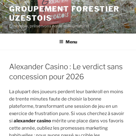
Aller
GROUPEMENT FORESTIER
au
UZESTOIS
contenu
principal
Ensemble, préservons notre milieu naturel
Menu
Alexander Casino : Le verdict sans
concession pour 2026
La plupart des joueurs perdent leur bankroll en moins
de trente minutes faute de choisir la bonne
plateforme, transformant une session de jeu en un
exercice de frustration pure. Si vous cherchez à savoir
si
alexander casino
mérite une place dans vos favoris
cette année, oubliez les promesses marketing
habituelles : nous avons passé au crible les