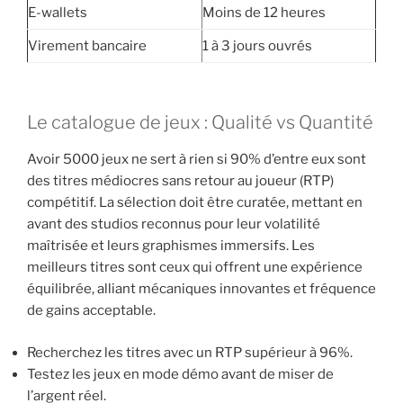
E-wallets
Moins de 12 heures
Virement bancaire
1 à 3 jours ouvrés
Le catalogue de jeux : Qualité vs Quantité
Avoir 5000 jeux ne sert à rien si 90% d’entre eux sont
des titres médiocres sans retour au joueur (RTP)
compétitif. La sélection doit être curatée, mettant en
avant des studios reconnus pour leur volatilité
maîtrisée et leurs graphismes immersifs. Les
meilleurs titres sont ceux qui offrent une expérience
équilibrée, alliant mécaniques innovantes et fréquence
de gains acceptable.
Recherchez les titres avec un RTP supérieur à 96%.
Testez les jeux en mode démo avant de miser de
l’argent réel.