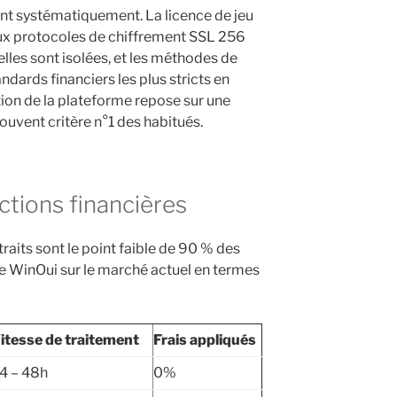
ent systématiquement. La licence de jeu
aux protocoles de chiffrement SSL 256
lles sont isolées, et les méthodes de
ndards financiers les plus stricts en
tion de la plateforme repose sur une
ouvent critère n°1 des habitués.
ctions financières
traits sont le point faible de 90 % des
e WinOui sur le marché actuel en termes
itesse de traitement
Frais appliqués
4 – 48h
0%