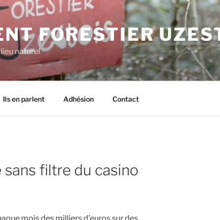
NT FORESTIER UZES
ieu naturel
Ils en parlent
Adhésion
Contact
 sans filtre du casino
haque mois des milliers d’euros sur des