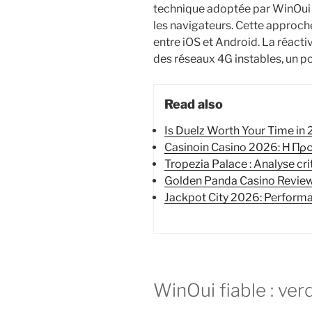
technique adoptée par WinOui
les navigateurs. Cette approche
entre iOS et Android. La réacti
des réseaux 4G instables, un po
Read also
Is Duelz Worth Your Time in 
Casinoin Casino 2026: Η Π
Tropezia Palace : Analyse cri
Golden Panda Casino Review
Jackpot City 2026: Performa
WinOui fiable : ver