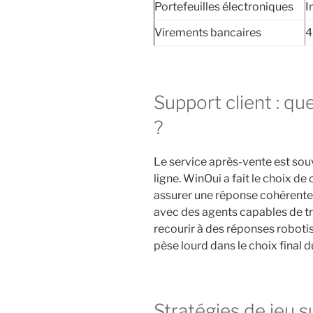
Portefeuilles électroniques
I
Virements bancaires
4
Support client : que
?
Le service après-vente est sou
ligne. WinOui a fait le choix de
assurer une réponse cohérente. 
avec des agents capables de t
recourir à des réponses robotis
pèse lourd dans le choix final d
Stratégies de jeu 