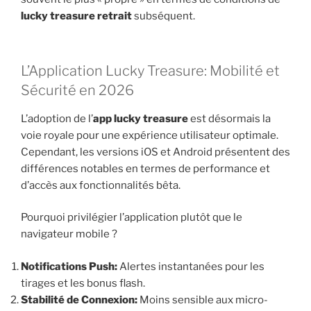
lucky treasure retrait
subséquent.
L’Application Lucky Treasure: Mobilité et
Sécurité en 2026
L’adoption de l’
app lucky treasure
est désormais la
voie royale pour une expérience utilisateur optimale.
Cependant, les versions iOS et Android présentent des
différences notables en termes de performance et
d’accès aux fonctionnalités bêta.
Pourquoi privilégier l’application plutôt que le
navigateur mobile ?
Notifications Push:
Alertes instantanées pour les
tirages et les bonus flash.
Stabilité de Connexion:
Moins sensible aux micro-