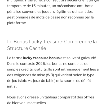
multiples. Trois échecs consécutifs déclenchent un gel
temporaire de 15 minutes, un mécanisme anti-bot qui
pénalise souvent les joueurs légitimes utilisant des
gestionnaires de mots de passe non reconnus par la
plateforme.
Le Bonus Lucky Treasure: Comprendre la
Structure Cachée
Le terme
lucky treasure bonus
est souvent galvaudé.
Dans le contexte 2026, les bonus ne sont plus de
simples crédits gratuits. Ils sont intrinsèquement liés à
des exigences de mise (WR) qui varient selon le type
de jeu (slots vs. jeux de table) et la source du dépôt
initial.
Nous avons dressé un tableau comparatif des offres
de bienvenue actuelles :