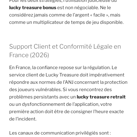
Pour les deux stratégies, l’utilisation judicieuse du
lucky treasure bonus
est non négociable. Ne le
considérez jamais comme de l’argent « facile », mais
comme un multiplicateur de temps de jeu disponible.
Support Client et Conformité Légale en
France (2026)
En France, la confiance repose sur la régulation. Le
service client de Lucky Treasure doit impérativement
répondre aux normes de l’ANJ concernant la protection
des joueurs vulnérables. Si vous rencontrez des
problèmes persistants avec un
lucky treasure retrait
ou un dysfonctionnement de l’application, votre
première action doit être de consigner l’heure exacte
de l’incident.
Les canaux de communication privilégiés sont :