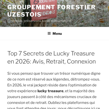
Aller
GROUPEMENT FORESTIER
au
UZESTOIS
contenu
principal
Ensemble, préservons notre milieu naturel
Menu
Top 7 Secrets de Lucky Treasure
en 2026: Avis, Retrait, Connexion
Si vous pensez que trouver un trésor numérique digne
de ce nom est réservé aux légendes, détrompez-vous.
En 2026, le vrai jackpot réside dans l’optimisation de
votre expérience
lucky treasure
, et la majorité des
joueurs passent à côté des mécanismes cruciaux de
connexion et de retrait. Oubliez les plateformes qui
vous font attendre des jours ; nous décortiquons ici ce