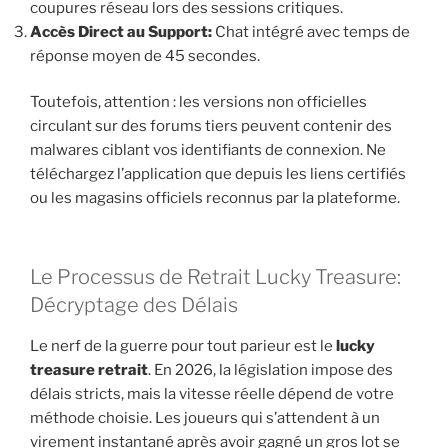
coupures réseau lors des sessions critiques.
Accès Direct au Support:
Chat intégré avec temps de
réponse moyen de 45 secondes.
Toutefois, attention : les versions non officielles
circulant sur des forums tiers peuvent contenir des
malwares ciblant vos identifiants de connexion. Ne
téléchargez l’application que depuis les liens certifiés
ou les magasins officiels reconnus par la plateforme.
Le Processus de Retrait Lucky Treasure:
Décryptage des Délais
Le nerf de la guerre pour tout parieur est le
lucky
treasure retrait
. En 2026, la législation impose des
délais stricts, mais la vitesse réelle dépend de votre
méthode choisie. Les joueurs qui s’attendent à un
virement instantané après avoir gagné un gros lot se