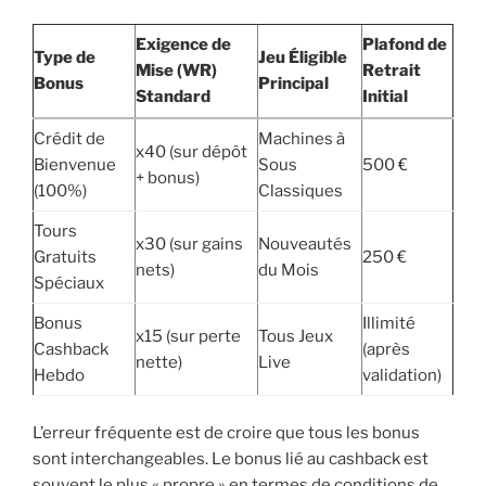
Exigence de
Plafond de
Type de
Jeu Éligible
Mise (WR)
Retrait
Bonus
Principal
Standard
Initial
Crédit de
Machines à
x40 (sur dépôt
Bienvenue
Sous
500 €
+ bonus)
(100%)
Classiques
Tours
x30 (sur gains
Nouveautés
Gratuits
250 €
nets)
du Mois
Spéciaux
Bonus
Illimité
x15 (sur perte
Tous Jeux
Cashback
(après
nette)
Live
Hebdo
validation)
L’erreur fréquente est de croire que tous les bonus
sont interchangeables. Le bonus lié au cashback est
souvent le plus « propre » en termes de conditions de