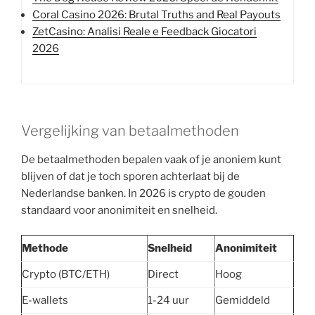
Coral Casino 2026: Brutal Truths and Real Payouts
ZetCasino: Analisi Reale e Feedback Giocatori
2026
Vergelijking van betaalmethoden
De betaalmethoden bepalen vaak of je anoniem kunt
blijven of dat je toch sporen achterlaat bij de
Nederlandse banken. In 2026 is crypto de gouden
standaard voor anonimiteit en snelheid.
Methode
Snelheid
Anonimiteit
Crypto (BTC/ETH)
Direct
Hoog
E-wallets
1-24 uur
Gemiddeld