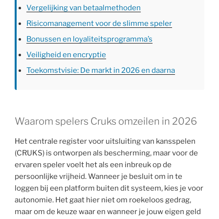
Vergelijking van betaalmethoden
Risicomanagement voor de slimme speler
Bonussen en loyaliteitsprogramma’s
Veiligheid en encryptie
Toekomstvisie: De markt in 2026 en daarna
Waarom spelers Cruks omzeilen in 2026
Het centrale register voor uitsluiting van kansspelen
(CRUKS) is ontworpen als bescherming, maar voor de
ervaren speler voelt het als een inbreuk op de
persoonlijke vrijheid. Wanneer je besluit om in te
loggen bij een platform buiten dit systeem, kies je voor
autonomie. Het gaat hier niet om roekeloos gedrag,
maar om de keuze waar en wanneer je jouw eigen geld