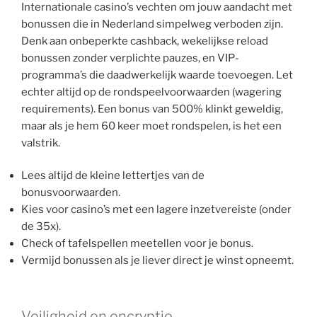
Internationale casino’s vechten om jouw aandacht met
bonussen die in Nederland simpelweg verboden zijn.
Denk aan onbeperkte cashback, wekelijkse reload
bonussen zonder verplichte pauzes, en VIP-
programma’s die daadwerkelijk waarde toevoegen. Let
echter altijd op de rondspeelvoorwaarden (wagering
requirements). Een bonus van 500% klinkt geweldig,
maar als je hem 60 keer moet rondspelen, is het een
valstrik.
Lees altijd de kleine lettertjes van de
bonusvoorwaarden.
Kies voor casino’s met een lagere inzetvereiste (onder
de 35x).
Check of tafelspellen meetellen voor je bonus.
Vermijd bonussen als je liever direct je winst opneemt.
Veiligheid en encryptie