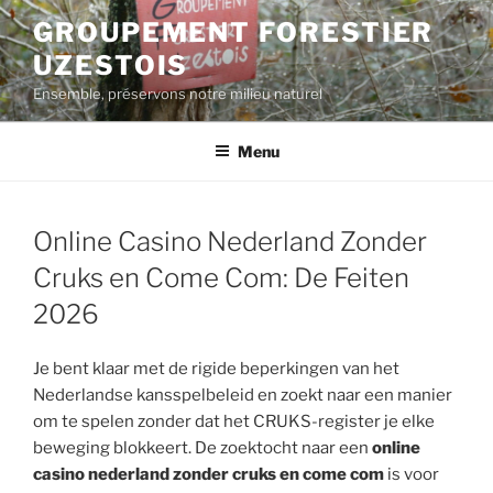
Aller
GROUPEMENT FORESTIER
au
UZESTOIS
contenu
principal
Ensemble, préservons notre milieu naturel
Menu
Online Casino Nederland Zonder
Cruks en Come Com: De Feiten
2026
Je bent klaar met de rigide beperkingen van het
Nederlandse kansspelbeleid en zoekt naar een manier
om te spelen zonder dat het CRUKS-register je elke
beweging blokkeert. De zoektocht naar een
online
casino nederland zonder cruks en come com
is voor