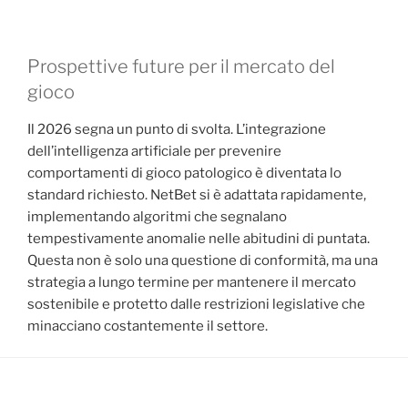
Prospettive future per il mercato del
gioco
Il 2026 segna un punto di svolta. L’integrazione
dell’intelligenza artificiale per prevenire
comportamenti di gioco patologico è diventata lo
standard richiesto. NetBet si è adattata rapidamente,
implementando algoritmi che segnalano
tempestivamente anomalie nelle abitudini di puntata.
Questa non è solo una questione di conformità, ma una
strategia a lungo termine per mantenere il mercato
sostenibile e protetto dalle restrizioni legislative che
minacciano costantemente il settore.