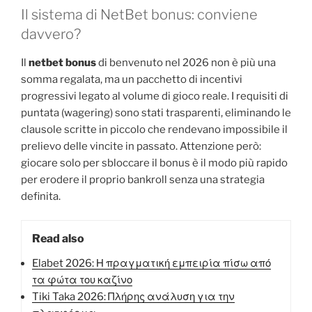
Il sistema di NetBet bonus: conviene
davvero?
Il
netbet bonus
di benvenuto nel 2026 non è più una
somma regalata, ma un pacchetto di incentivi
progressivi legato al volume di gioco reale. I requisiti di
puntata (wagering) sono stati trasparenti, eliminando le
clausole scritte in piccolo che rendevano impossibile il
prelievo delle vincite in passato. Attenzione però:
giocare solo per sbloccare il bonus è il modo più rapido
per erodere il proprio bankroll senza una strategia
definita.
Read also
Elabet 2026: Η πραγματική εμπειρία πίσω από
τα φώτα του καζίνο
Tiki Taka 2026: Πλήρης ανάλυση για την