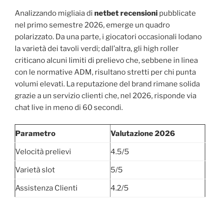
Analizzando migliaia di
netbet recensioni
pubblicate
nel primo semestre 2026, emerge un quadro
polarizzato. Da una parte, i giocatori occasionali lodano
la varietà dei tavoli verdi; dall’altra, gli high roller
criticano alcuni limiti di prelievo che, sebbene in linea
con le normative ADM, risultano stretti per chi punta
volumi elevati. La reputazione del brand rimane solida
grazie a un servizio clienti che, nel 2026, risponde via
chat live in meno di 60 secondi.
Parametro
Valutazione 2026
Velocità prelievi
4.5/5
Varietà slot
5/5
Assistenza Clienti
4.2/5