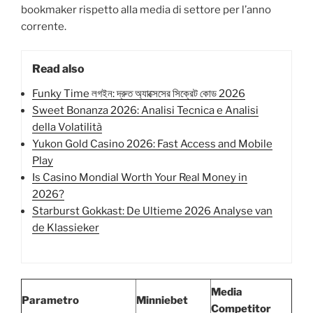
bookmaker rispetto alla media di settore per l’anno
corrente.
Read also
Funky Time লগইন: দ্রুত অ্যাক্সেসের সিক্রেট কোড 2026
Sweet Bonanza 2026: Analisi Tecnica e Analisi
della Volatilità
Yukon Gold Casino 2026: Fast Access and Mobile
Play
Is Casino Mondial Worth Your Real Money in
2026?
Starburst Gokkast: De Ultieme 2026 Analyse van
de Klassieker
Media
Parametro
Minniebet
Competitor