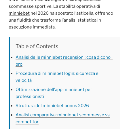
scommesse sportive. La stabilità operativa di
minniebet
nel 2026 ha spostato l’asticella, offrendo
una fluidità che trasforma l’analisi statistica in
esecuzione immediata.
Table of Contents
Analisi delle minniebet recensioni: cosa dicono i
pro
Procedura di minniebet login: sicurezza e
velocità
Ottimizzazione dell’app minniebet per
professionisti
Struttura del minniebet bonus 2026
Analisi comparativa: minniebet scommesse vs
competitor