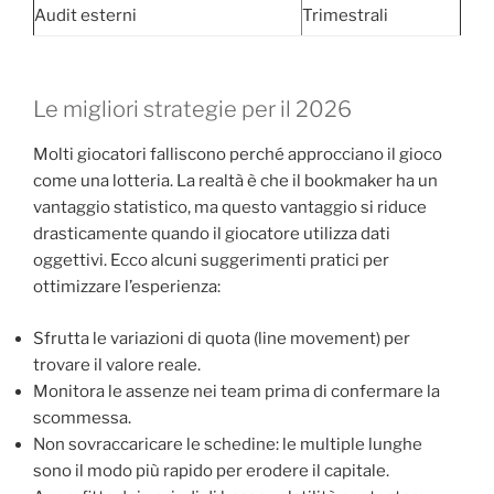
Audit esterni
Trimestrali
Le migliori strategie per il 2026
Molti giocatori falliscono perché approcciano il gioco
come una lotteria. La realtà è che il bookmaker ha un
vantaggio statistico, ma questo vantaggio si riduce
drasticamente quando il giocatore utilizza dati
oggettivi. Ecco alcuni suggerimenti pratici per
ottimizzare l’esperienza:
Sfrutta le variazioni di quota (line movement) per
trovare il valore reale.
Monitora le assenze nei team prima di confermare la
scommessa.
Non sovraccaricare le schedine: le multiple lunghe
sono il modo più rapido per erodere il capitale.