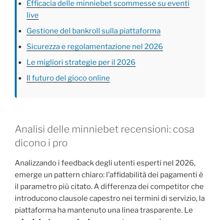
Efficacia delle minniebet scommesse su eventi
live
Gestione del bankroll sulla piattaforma
Sicurezza e regolamentazione nel 2026
Le migliori strategie per il 2026
Il futuro del gioco online
Analisi delle minniebet recensioni: cosa
dicono i pro
Analizzando i feedback degli utenti esperti nel 2026,
emerge un pattern chiaro: l’affidabilità dei pagamenti è
il parametro più citato. A differenza dei competitor che
introducono clausole capestro nei termini di servizio, la
piattaforma ha mantenuto una linea trasparente. Le