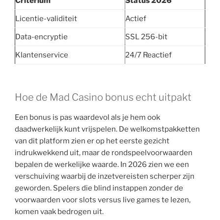
Criterium
Status 2026
Licentie-validiteit
Actief
Data-encryptie
SSL 256-bit
Klantenservice
24/7 Reactief
Hoe de Mad Casino bonus echt uitpakt
Een bonus is pas waardevol als je hem ook
daadwerkelijk kunt vrijspelen. De welkomstpakketten
van dit platform zien er op het eerste gezicht
indrukwekkend uit, maar de rondspeelvoorwaarden
bepalen de werkelijke waarde. In 2026 zien we een
verschuiving waarbij de inzetvereisten scherper zijn
geworden. Spelers die blind instappen zonder de
voorwaarden voor slots versus live games te lezen,
komen vaak bedrogen uit.