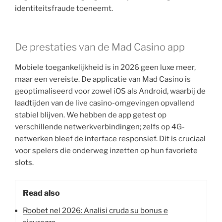
identiteitsfraude toeneemt.
De prestaties van de Mad Casino app
Mobiele toegankelijkheid is in 2026 geen luxe meer,
maar een vereiste. De applicatie van Mad Casino is
geoptimaliseerd voor zowel iOS als Android, waarbij de
laadtijden van de live casino-omgevingen opvallend
stabiel blijven. We hebben de app getest op
verschillende netwerkverbindingen; zelfs op 4G-
netwerken bleef de interface responsief. Dit is cruciaal
voor spelers die onderweg inzetten op hun favoriete
slots.
Read also
Roobet nel 2026: Analisi cruda su bonus e