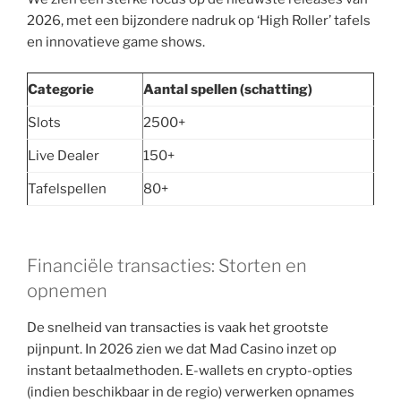
2026, met een bijzondere nadruk op ‘High Roller’ tafels
en innovatieve game shows.
Categorie
Aantal spellen (schatting)
Slots
2500+
Live Dealer
150+
Tafelspellen
80+
Financiële transacties: Storten en
opnemen
De snelheid van transacties is vaak het grootste
pijnpunt. In 2026 zien we dat Mad Casino inzet op
instant betaalmethoden. E-wallets en crypto-opties
(indien beschikbaar in de regio) verwerken opnames