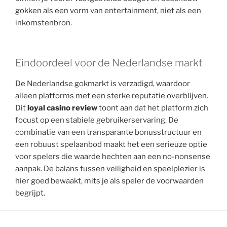
gokken als een vorm van entertainment, niet als een
inkomstenbron.
Eindoordeel voor de Nederlandse markt
De Nederlandse gokmarkt is verzadigd, waardoor
alleen platforms met een sterke reputatie overblijven.
Dit
loyal casino review
toont aan dat het platform zich
focust op een stabiele gebruikerservaring. De
combinatie van een transparante bonusstructuur en
een robuust spelaanbod maakt het een serieuze optie
voor spelers die waarde hechten aan een no-nonsense
aanpak. De balans tussen veiligheid en speelplezier is
hier goed bewaakt, mits je als speler de voorwaarden
begrijpt.