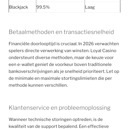
Blackjack
99.5%
Laag
Betaalmethoden en transactiesnelheid
Financiële doorlooptijd is cruciaal. In 2026 verwachten
spelers directe verwerking van winsten. Loyal Casino
ondersteunt diverse methoden, maar de keuze voor
een e-wallet geniet de voorkeur boven traditionele
bankoverschrijvingen als je snelheid prioriteert. Let op
de minimale en maximale stortingslimieten die per
methode kunnen verschillen.
Klantenservice en probleemoplossing
Wanneer technische storingen optreden, is de
kwaliteit van de support bepalend. Een effectieve