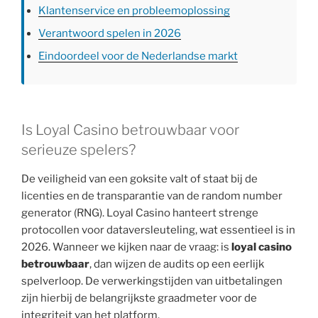
Klantenservice en probleemoplossing
Verantwoord spelen in 2026
Eindoordeel voor de Nederlandse markt
Is Loyal Casino betrouwbaar voor
serieuze spelers?
De veiligheid van een goksite valt of staat bij de
licenties en de transparantie van de random number
generator (RNG). Loyal Casino hanteert strenge
protocollen voor dataversleuteling, wat essentieel is in
2026. Wanneer we kijken naar de vraag: is
loyal casino
betrouwbaar
, dan wijzen de audits op een eerlijk
spelverloop. De verwerkingstijden van uitbetalingen
zijn hierbij de belangrijkste graadmeter voor de
integriteit van het platform.