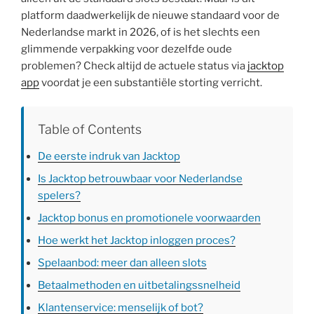
platform daadwerkelijk de nieuwe standaard voor de
Nederlandse markt in 2026, of is het slechts een
glimmende verpakking voor dezelfde oude
problemen? Check altijd de actuele status via
jacktop
app
voordat je een substantiële storting verricht.
Table of Contents
De eerste indruk van Jacktop
Is Jacktop betrouwbaar voor Nederlandse
spelers?
Jacktop bonus en promotionele voorwaarden
Hoe werkt het Jacktop inloggen proces?
Spelaanbod: meer dan alleen slots
Betaalmethoden en uitbetalingssnelheid
Klantenservice: menselijk of bot?