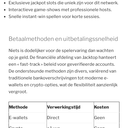
Exclusieve jackpot slots die uniek zijn voor dit netwerk.
Interactieve game-shows met professionele hosts.
Snelle instant-win spellen voor korte sessies.
Betaalmethoden en uitbetalingssnelheid
Niets is dodelijker voor de spelervaring dan wachten
op je geld. De financiële afdeling van Jacktop hanteert
een « fast-track » beleid voor geverifieerde accounts.
De ondersteunde methoden zijn divers, variërend van
traditionele bankoverschrijvingen tot moderne e-
wallets en crypto-opties, wat de flexibiliteit aanzienlijk
vergroot.
Methode
Verwerkingstijd
Kosten
E-wallets
Direct
Geen