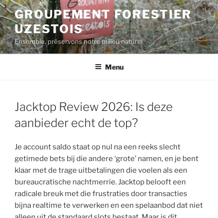
Aller
GROUPEMENT FORESTIER
au
UZESTOIS
contenu
principal
Ensemble, préservons notre milieu naturel
Menu
Jacktop Review 2026: Is deze
aanbieder echt de top?
Je account saldo staat op nul na een reeks slecht
getimede bets bij die andere ‘grote’ namen, en je bent
klaar met de trage uitbetalingen die voelen als een
bureaucratische nachtmerrie. Jacktop belooft een
radicale breuk met die frustraties door transacties
bijna realtime te verwerken en een spelaanbod dat niet
alleen uit de standaard slots bestaat. Maar is dit