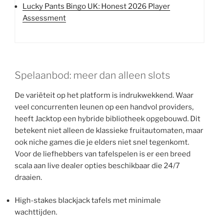
Lucky Pants Bingo UK: Honest 2026 Player
Assessment
Spelaanbod: meer dan alleen slots
De variëteit op het platform is indrukwekkend. Waar
veel concurrenten leunen op een handvol providers,
heeft Jacktop een hybride bibliotheek opgebouwd. Dit
betekent niet alleen de klassieke fruitautomaten, maar
ook niche games die je elders niet snel tegenkomt.
Voor de liefhebbers van tafelspelen is er een breed
scala aan live dealer opties beschikbaar die 24/7
draaien.
High-stakes blackjack tafels met minimale
wachttijden.