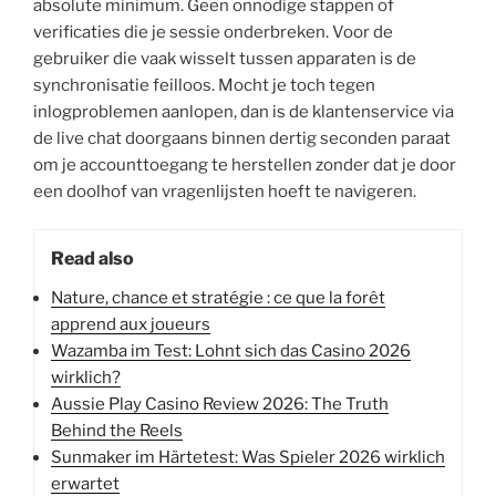
absolute minimum. Geen onnodige stappen of
verificaties die je sessie onderbreken. Voor de
gebruiker die vaak wisselt tussen apparaten is de
synchronisatie feilloos. Mocht je toch tegen
inlogproblemen aanlopen, dan is de klantenservice via
de live chat doorgaans binnen dertig seconden paraat
om je accounttoegang te herstellen zonder dat je door
een doolhof van vragenlijsten hoeft te navigeren.
Read also
Nature, chance et stratégie : ce que la forêt
apprend aux joueurs
Wazamba im Test: Lohnt sich das Casino 2026
wirklich?
Aussie Play Casino Review 2026: The Truth
Behind the Reels
Sunmaker im Härtetest: Was Spieler 2026 wirklich
erwartet