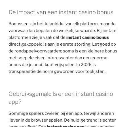
De impact van een instant casino bonus
Bonussen zijn het lokmiddel van elk platform, maar de
voorwaarden bepalen de werkelijke waarde. Bij instant
platformen zie je vaak dat de
instant casino bonus
direct gekoppeld is aan je eerste storting. Let goed op
de rondspeelvoorwaarden; soms is een kleinere bonus
met soepele eisen interessanter dan een enorme
bonus die je nooit kunt vrijspelen. In 2026 is
transparantie de norm geworden voor toplijsten.
Gebruiksgemak: Is er een instant casino
app?
Sommige spelers zweren bij een app, terwijl anderen
liever in de browser spelen. De huidige trend is echter
‘browser-first’. Een
instant casino app
is vaak minder