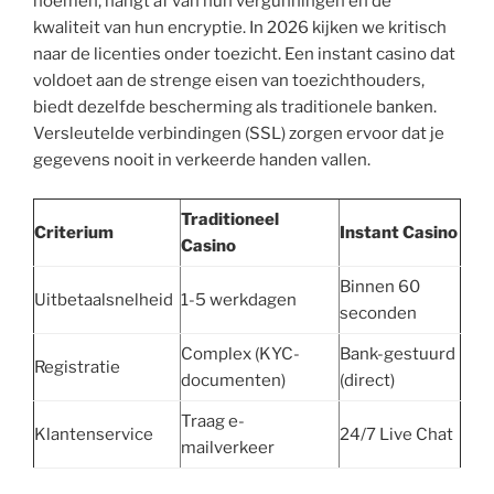
noemen, hangt af van hun vergunningen en de
kwaliteit van hun encryptie. In 2026 kijken we kritisch
naar de licenties onder toezicht. Een instant casino dat
voldoet aan de strenge eisen van toezichthouders,
biedt dezelfde bescherming als traditionele banken.
Versleutelde verbindingen (SSL) zorgen ervoor dat je
gegevens nooit in verkeerde handen vallen.
Traditioneel
Criterium
Instant Casino
Casino
Binnen 60
Uitbetaalsnelheid
1-5 werkdagen
seconden
Complex (KYC-
Bank-gestuurd
Registratie
documenten)
(direct)
Traag e-
Klantenservice
24/7 Live Chat
mailverkeer