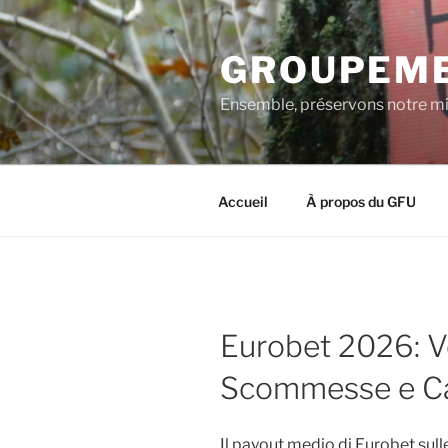
Aller
au
GROUPEME
contenu
principal
Ensemble, préservons notre mil
Accueil
À propos du GFU
Eurobet 2026: V
Scommesse e C
Il payout medio di Eurobet sul