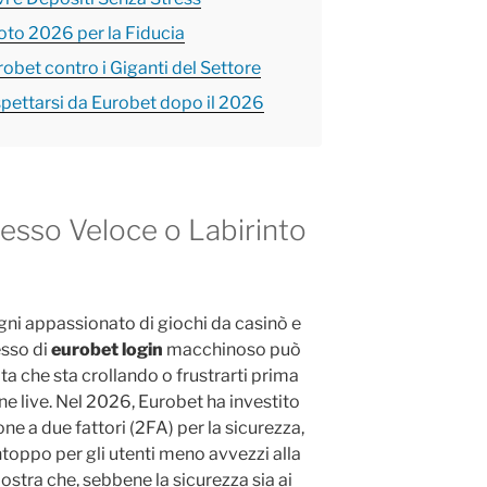
Voto 2026 per la Fiducia
robet contro i Giganti del Settore
spettarsi da Eurobet dopo il 2026
esso Veloce o Labirinto
ogni appassionato di giochi da casinò e
sso di
eurobet login
macchinoso può
ota che sta crollando o frustrarti prima
ne live. Nel 2026, Eurobet ha investito
e a due fattori (2FA) per la sicurezza,
toppo per gli utenti meno avvezzi alla
ostra che, sebbene la sicurezza sia ai