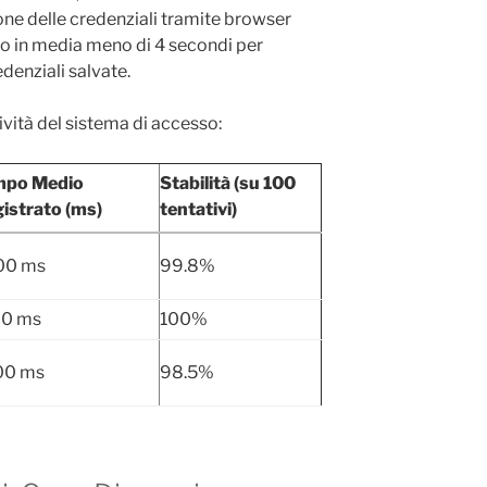
one delle credenziali tramite browser
do in media meno di 4 secondi per
denziali salvate.
ività del sistema di accesso:
mpo Medio
Stabilità (su 100
istrato (ms)
tentativi)
00 ms
99.8%
00 ms
100%
00 ms
98.5%