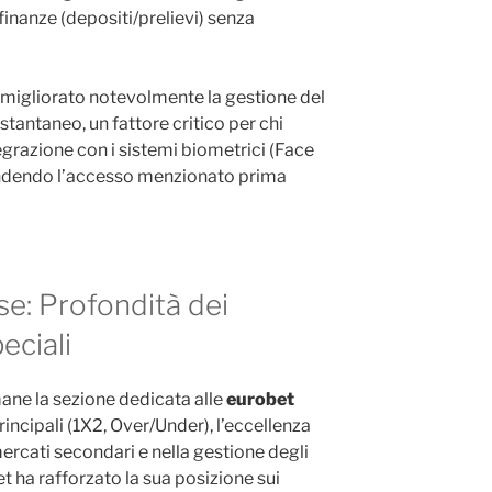
 finanze (depositi/prelievi) senza
a migliorato notevolmente la gestione del
stantaneo, un fattore critico per chi
ntegrazione con i sistemi biometrici (Face
endendo l’accesso menzionato prima
: Profondità dei
eciali
mane la sezione dedicata alle
eurobet
principali (1X2, Over/Under), l’eccellenza
mercati secondari e nella gestione degli
t ha rafforzato la sua posizione sui