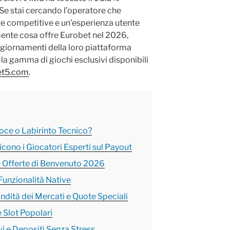
 Se stai cercando l’operatore che
e competitive e un’esperienza utente
mente cosa offre Eurobet nel 2026,
giornamenti della loro piattaforma
a gamma di giochi esclusivi disponibili
et5.com
.
oce o Labirinto Tecnico?
cono i Giocatori Esperti sul Payout
e Offerte di Benvenuto 2026
Funzionalità Native
ità dei Mercati e Quote Speciali
e Slot Popolari
vi e Depositi Senza Stress