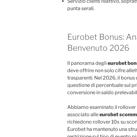
Servizio clienti reattivo, soprat
punta serali.
Eurobet Bonus: Anal
Benvenuto 2026
Il panorama degli
eurobet bo
deve offrire non solo cifre alle
trasparenti. Nel 2026, il bonus
questione di percentuale sul pri
conversione in saldo prelevabil
Abbiamo esaminato il rollover 
associato alle
eurobet scomm
richiedono rollover 10x su sc
Eurobet ha mantenuto una stru
restrizione sul tipo di evento p