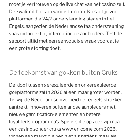
moet je vertrouwen op de live chat van het casino zelf.
De kwaliteit hiervan varieert enorm. Kies altijd voor
platformen die 24/7 ondersteuning bieden in het
Engels, aangezien de Nederlandse taalondersteuning
vaak ontbreekt bij internationale aanbieders. Test de
support altijd met een eenvoudige vraag voordat je
een grote storting doet.
De toekomst van gokken buiten Cruks
De kloof tussen gereguleerde en ongereguleerde
gokplatforms zal in 2026 alleen maar groter worden.
Terwijl de Nederlandse overheid de teugels strakker
aantrekt, innoveren buitenlandse aanbieders met
nieuwe gamification-elementen en betere
loyaliteitsprogramma’s. Spelers die op zoek zijn naar
een casino zonder cruks www en come com 2026,
vinden een markt die hen niet als patiënt, maar als