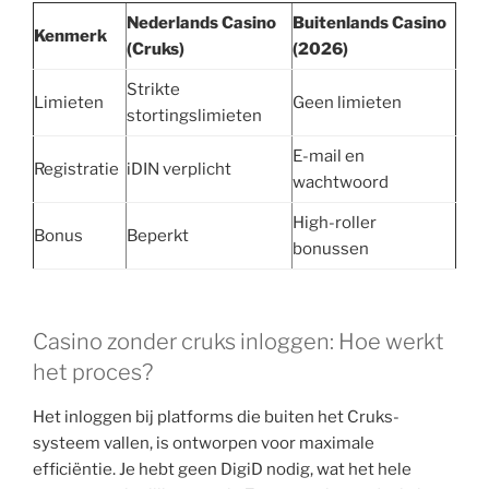
Nederlands Casino
Buitenlands Casino
Kenmerk
(Cruks)
(2026)
Strikte
Limieten
Geen limieten
stortingslimieten
E-mail en
Registratie
iDIN verplicht
wachtwoord
High-roller
Bonus
Beperkt
bonussen
Casino zonder cruks inloggen: Hoe werkt
het proces?
Het inloggen bij platforms die buiten het Cruks-
systeem vallen, is ontworpen voor maximale
efficiëntie. Je hebt geen DigiD nodig, wat het hele