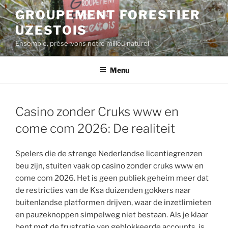
Aller
GROUPEMENT FORESTIER
au
UZESTOIS
contenu
principal
Ensemble, préservons notre milieu naturel
Menu
Casino zonder Cruks www en
come com 2026: De realiteit
Spelers die de strenge Nederlandse licentiegrenzen
beu zijn, stuiten vaak op casino zonder cruks www en
come com 2026. Het is geen publiek geheim meer dat
de restricties van de Ksa duizenden gokkers naar
buitenlandse platformen drijven, waar de inzetlimieten
en pauzeknoppen simpelweg niet bestaan. Als je klaar
bent met de frustratie van geblokkeerde accounts, is