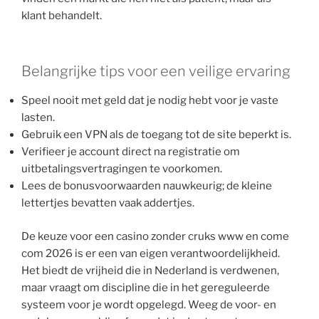
klant behandelt.
Belangrijke tips voor een veilige ervaring
Speel nooit met geld dat je nodig hebt voor je vaste
lasten.
Gebruik een VPN als de toegang tot de site beperkt is.
Verifieer je account direct na registratie om
uitbetalingsvertragingen te voorkomen.
Lees de bonusvoorwaarden nauwkeurig; de kleine
lettertjes bevatten vaak addertjes.
De keuze voor een casino zonder cruks www en come
com 2026 is er een van eigen verantwoordelijkheid.
Het biedt de vrijheid die in Nederland is verdwenen,
maar vraagt om discipline die in het gereguleerde
systeem voor je wordt opgelegd. Weeg de voor- en