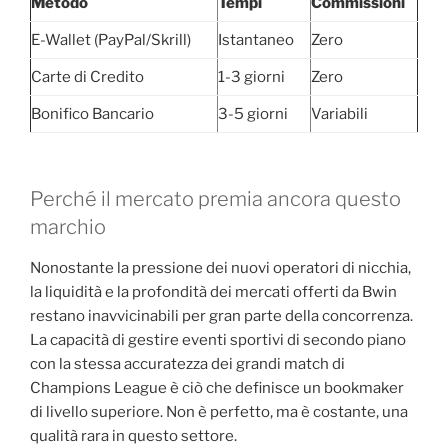
Metodo
Tempi
Commissioni
E-Wallet (PayPal/Skrill)
Istantaneo
Zero
Carte di Credito
1-3 giorni
Zero
Bonifico Bancario
3-5 giorni
Variabili
Perché il mercato premia ancora questo
marchio
Nonostante la pressione dei nuovi operatori di nicchia,
la liquidità e la profondità dei mercati offerti da Bwin
restano inavvicinabili per gran parte della concorrenza.
La capacità di gestire eventi sportivi di secondo piano
con la stessa accuratezza dei grandi match di
Champions League è ciò che definisce un bookmaker
di livello superiore. Non è perfetto, ma è costante, una
qualità rara in questo settore.