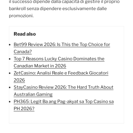
il successo dipende dalla capacità di gestire il proprio
bankroll senza dipendere esclusivamente dalle
promozioni.
Read also
Bet99 Review 2026: Is This the Top Choice for
Canada?
Top 7 Reasons Lucky Casino Dominates the
Canadian Market in 2026
ZetCasino: Analisi Reale e Feedback Giocatori
2026
StayCasino Review 2026: The Hard Truth About
Australian Gaming
PH365: Legit Ba ang Pag-akyat sa Top Casino sa
PH 2026?