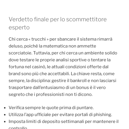
Verdetto finale per lo scommettitore
esperto
Chi cerca « trucchi » per sbancare il sistema rimarrà
deluso, poiché la matematica non ammette
scorciatoie. Tuttavia, per chi cerca un ambiente solido
dove testare le proprie analisi sportive o tentare la
fortuna nel casinò, le attuali condizioni offerte dal
brand sono più che accettabili. La chiave resta, come
sempre, la disciplina: gestire il bankroll e non lasciarsi
trasportare dall’entusiasmo di un bonus è il vero
segreto che i professionisti non ti dicono.
Verifica sempre le quote prima di puntare.
Utilizza l’app ufficiale per evitare portali di phishing.
Imposta limiti di deposito settimanali per mantenere il
controllo.