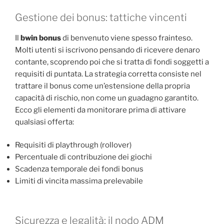
Gestione dei bonus: tattiche vincenti
Il
bwin bonus
di benvenuto viene spesso frainteso.
Molti utenti si iscrivono pensando di ricevere denaro
contante, scoprendo poi che si tratta di fondi soggetti a
requisiti di puntata. La strategia corretta consiste nel
trattare il bonus come un’estensione della propria
capacità di rischio, non come un guadagno garantito.
Ecco gli elementi da monitorare prima di attivare
qualsiasi offerta:
Requisiti di playthrough (rollover)
Percentuale di contribuzione dei giochi
Scadenza temporale dei fondi bonus
Limiti di vincita massima prelevabile
Sicurezza e legalità: il nodo ADM