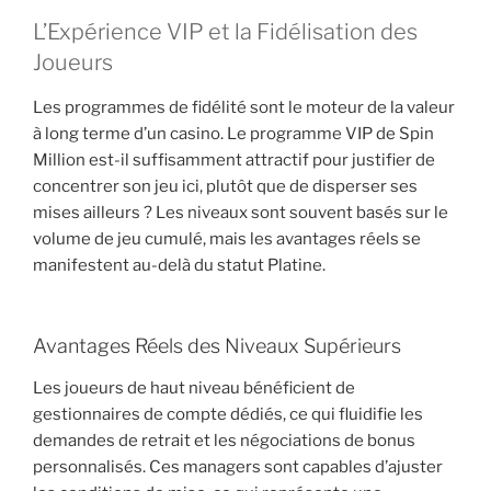
L’Expérience VIP et la Fidélisation des
Joueurs
Les programmes de fidélité sont le moteur de la valeur
à long terme d’un casino. Le programme VIP de Spin
Million est-il suffisamment attractif pour justifier de
concentrer son jeu ici, plutôt que de disperser ses
mises ailleurs ? Les niveaux sont souvent basés sur le
volume de jeu cumulé, mais les avantages réels se
manifestent au-delà du statut Platine.
Avantages Réels des Niveaux Supérieurs
Les joueurs de haut niveau bénéficient de
gestionnaires de compte dédiés, ce qui fluidifie les
demandes de retrait et les négociations de bonus
personnalisés. Ces managers sont capables d’ajuster