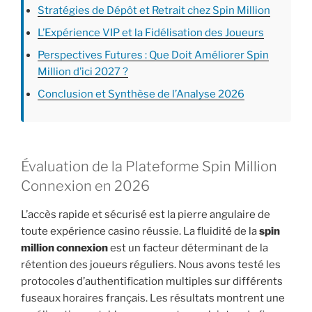
Stratégies de Dépôt et Retrait chez Spin Million
L’Expérience VIP et la Fidélisation des Joueurs
Perspectives Futures : Que Doit Améliorer Spin
Million d’ici 2027 ?
Conclusion et Synthèse de l’Analyse 2026
Évaluation de la Plateforme Spin Million
Connexion en 2026
L’accès rapide et sécurisé est la pierre angulaire de
toute expérience casino réussie. La fluidité de la
spin
million connexion
est un facteur déterminant de la
rétention des joueurs réguliers. Nous avons testé les
protocoles d’authentification multiples sur différents
fuseaux horaires français. Les résultats montrent une