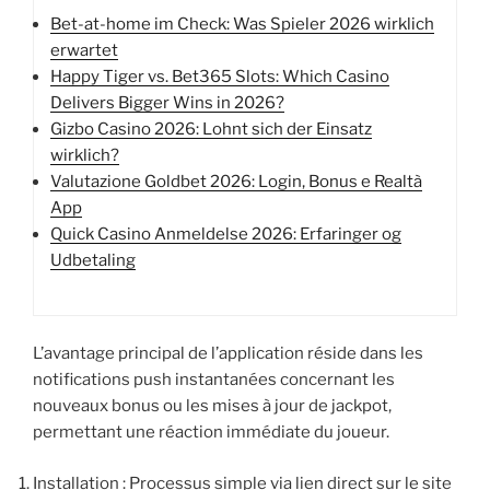
Bet-at-home im Check: Was Spieler 2026 wirklich
erwartet
Happy Tiger vs. Bet365 Slots: Which Casino
Delivers Bigger Wins in 2026?
Gizbo Casino 2026: Lohnt sich der Einsatz
wirklich?
Valutazione Goldbet 2026: Login, Bonus e Realtà
App
Quick Casino Anmeldelse 2026: Erfaringer og
Udbetaling
L’avantage principal de l’application réside dans les
notifications push instantanées concernant les
nouveaux bonus ou les mises à jour de jackpot,
permettant une réaction immédiate du joueur.
Installation : Processus simple via lien direct sur le site