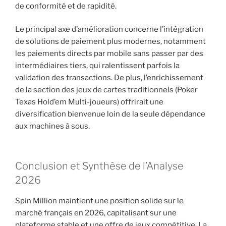
de conformité et de rapidité.
Le principal axe d’amélioration concerne l’intégration
de solutions de paiement plus modernes, notamment
les paiements directs par mobile sans passer par des
intermédiaires tiers, qui ralentissent parfois la
validation des transactions. De plus, l’enrichissement
de la section des jeux de cartes traditionnels (Poker
Texas Hold’em Multi-joueurs) offrirait une
diversification bienvenue loin de la seule dépendance
aux machines à sous.
Conclusion et Synthèse de l’Analyse
2026
Spin Million maintient une position solide sur le
marché français en 2026, capitalisant sur une
plateforme stable et une offre de jeux compétitive. La